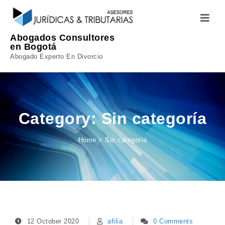
Skip to content
Toggle
navigatio
Abogados Consultores
en Bogotá
Abogado Experto En Divorcio
Category:
Sin categoría
Home
>
Sin categoría
12 October 2020
afilia
0 Comments