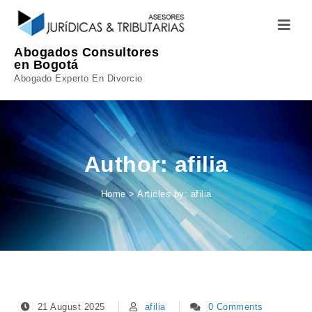
Skip to content
Toggle
navigatio
Abogados Consultores
en Bogotá
Abogado Experto En Divorcio
Author:
afilia
Home
>
Articles by: afilia
21 August 2025
afilia
0 Comments